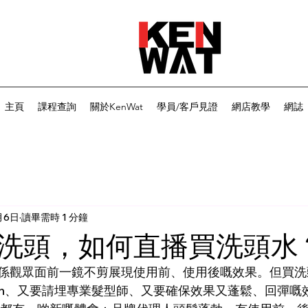
主頁
課程查詢
關於KenWat
學員/客戶見證
網店教學
網誌
月6日
讀畢需時 1 分鐘
洗頭，如何直播買洗頭水
係觀眾面前一鏡不剪展現使用前、使用後嘅效果。但買洗
lon、又要請埋專業髮型師、又要確保效果又蓬鬆、回彈嘅