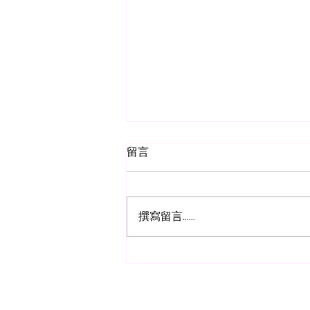
留言
撰寫留言......
直播做唔到男人市場？