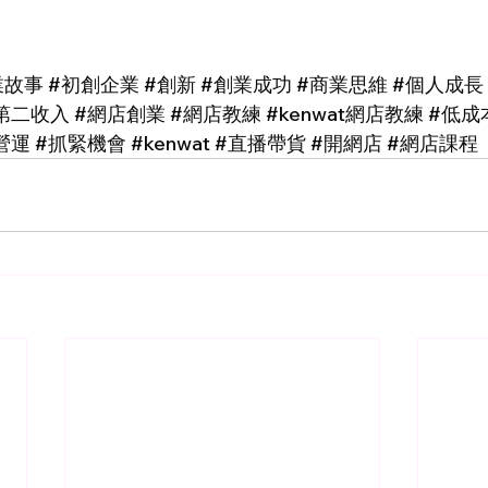
業故事
#初創企業
#創新
#創業成功
#商業思維
#個人成長
第二收入
#網店創業
#網店教練
#kenwat網店教練
#低成
營運
#抓緊機會
#kenwat
#直播帶貨
#開網店
#網店課程