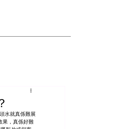
？
頭水就真係難展
效果，真係好難