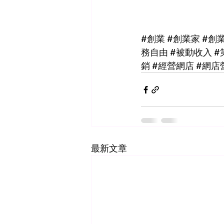
#創業
#創業家
#創
務自由
#被動收入
#
銷
#經營網店
#網店
最新文章