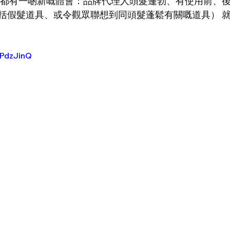
灣都有一啲新嘅體會：品牌代理人頭髮蓬勃、有使用前、
括假髮道具、或令觀眾聯想到同頭髮蓬鬆有關嘅道具） 
7PdzJinQ