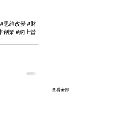
#思維改變
#財
本創業
#網上營
查看全部