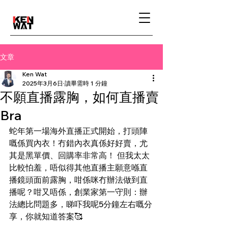
文章
Ken Wat
2025年3月6日
讀畢需時 1 分鐘
不願直播露胸，如何直播賣
Bra
蛇年第一場海外直播正式開始，打頭陣
嘅係買內衣！冇錯內衣真係好好賣，尤
其是黑單價、回購率非常高！ 但我太太
比較怕羞，唔似得其他直播主願意喺直
播鏡頭面前露胸，咁係咪冇辦法做到直
播呢？咁又唔係，創業家第一守則：辦
法總比問題多，睇吓我呢5分鐘左右嘅分
享，你就知道答案🥰