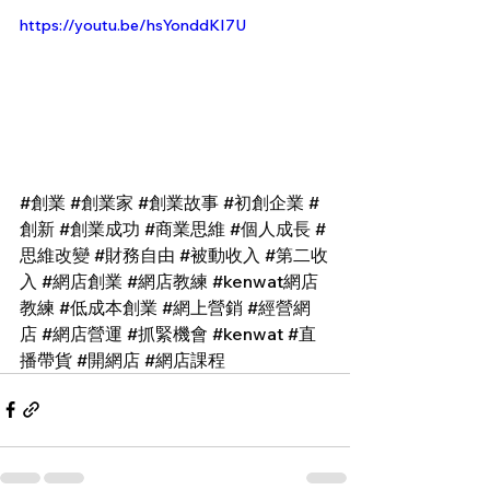
https://youtu.be/hsYonddKI7U
#創業
#創業家
#創業故事
#初創企業
#
創新
#創業成功
#商業思維
#個人成長
#
思維改變
#財務自由
#被動收入
#第二收
入
#網店創業
#網店教練
#kenwat網店
教練
#低成本創業
#網上營銷
#經營網
店
#網店營運
#抓緊機會
#kenwat
#直
播帶貨
#開網店
#網店課程