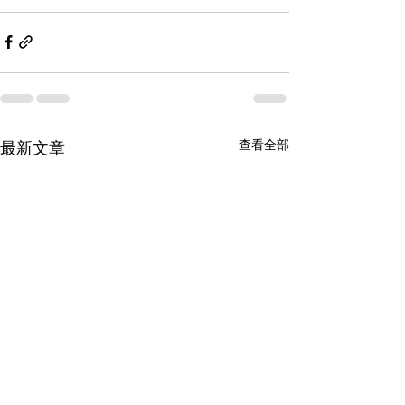
播帶貨
#開網店
#網店課程
#增加收入
查看全部
最新文章