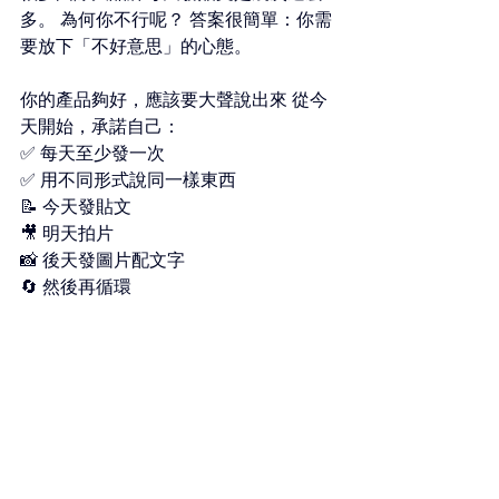
多。 為何你不行呢？ 答案很簡單：你需
要放下「不好意思」的心態。 
你的產品夠好，應該要大聲說出來 從今
天開始，承諾自己： 
✅ 每天至少發一次 
✅ 用不同形式說同一樣東西 
📝 今天發貼文 
🎥 明天拍片 
📸 後天發圖片配文字 
🔄 然後再循環
#創業
#創業家
#創業故事
#初創企業
#
創新
#創業成功
#商業思維
#個人成長
#
思維改變
#財務自由
#被動收入
#第二收
入
#網店創業
#網店教練
#kenwat網店
教練
#低成本創業
#網上營銷
#經營網
店
#網店營運
#抓緊機會
#kenwat
#直