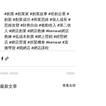
#創業
#創業家
#創業故事
#初創企業
#
創新
#創業成功
#商業思維
#個人成長
#
思維改變
#財務自由
#被動收入
#第二收
入
#網店創業
#網店教練
#kenwat網店
教練
#低成本創業
#網上營銷
#經營網
店
#網店營運
#抓緊機會
#kenwat
#直
播帶貨
#開網店
#網店課程
查看全部
最新文章