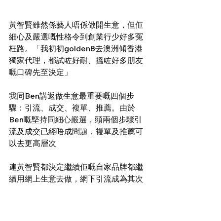
黃智賢雖然係藝人唔係做開生意，但佢
細心及嚴選嘅性格令到創業行少好多冤
枉路。「我初初golden8去澳洲傾香港
獨家代理，都試咗好耐、搵咗好多朋友
嘅口碑先至決定」 
我同Ben講返做生意最重要嘅四個步
驟：引流、成交、複單、推薦。由於
Ben嘅堅持同細心嚴選，頭兩個步驟引
流及成交已經唔成問題，複單及推薦可
以去更高層次 
連黃智賢都決定繼續佢嘅自家品牌都繼
續用網上生意去做，網下引流成為其次