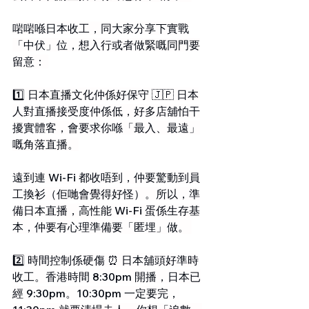
啱啱喺日本收工，同大家分享下實戰
「中伏」位，想入行或者做緊嘅同門要
留意： 
1️⃣ 日本直播文化仲係好保守 🇯🇵 日本
人對直播接受度仲係低，好多店舖怕干
擾實體客，會要求你喺「最入、最遠」
嘅角落直播。
遠到連 Wi-Fi 都收唔到，仲要驚動到員
工換衫（佢哋會覺得好怪）。所以，準
備日本直播，高性能 Wi-Fi 蛋係生存基
本，仲要有心理準備要「匿埋」做。 
2️⃣ 時間控制係硬傷 ⏰ 日本舖頭好準時
收工。香港時間 8:30pm 開播，日本已
經 9:30pm。10:30pm 一定要完，