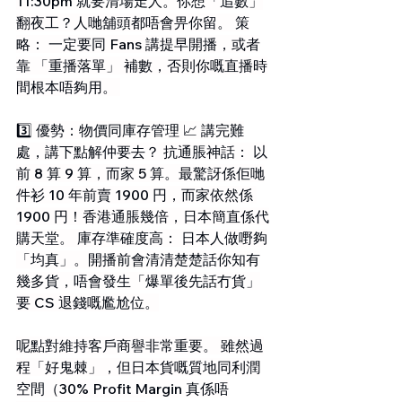
11:30pm 就要清場走人。你想「追數」
翻夜工？人哋舖頭都唔會畀你留。 策
略： 一定要同 Fans 講提早開播，或者
靠 「重播落單」 補數，否則你嘅直播時
間根本唔夠用。 
3️⃣ 優勢：物價同庫存管理 📈 講完難
處，講下點解仲要去？ 抗通脹神話： 以
前 8 算 9 算，而家 5 算。最驚訝係佢哋
件衫 10 年前賣 1900 円，而家依然係 
1900 円！香港通脹幾倍，日本簡直係代
購天堂。 庫存準確度高： 日本人做嘢夠
「均真」。開播前會清清楚楚話你知有
幾多貨，唔會發生「爆單後先話冇貨」
要 CS 退錢嘅尷尬位。
呢點對維持客戶商譽非常重要。 雖然過
程「好鬼棘」，但日本貨嘅質地同利潤
空間（30% Profit Margin 真係唔